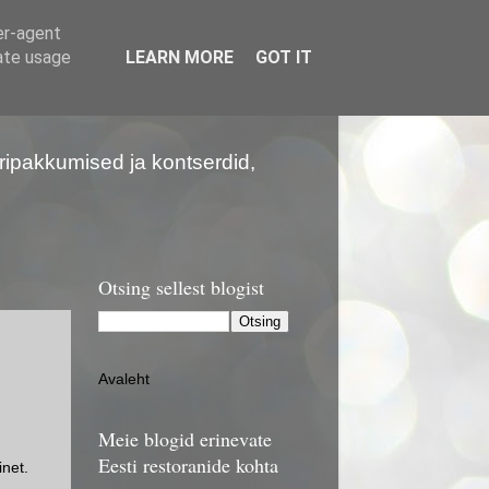
er-agent
rate usage
LEARN MORE
GOT IT
 Eripakkumised ja kontserdid,
Otsing sellest blogist
Avaleht
Meie blogid erinevate
Eesti restoranide kohta
inet.