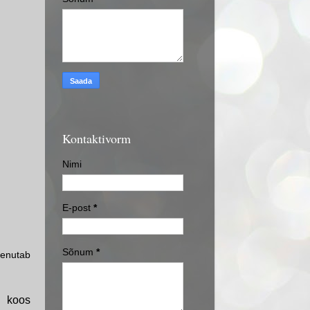
Kontaktivorm
Nimi
E-post
*
Sõnum
*
eenutab
s koos