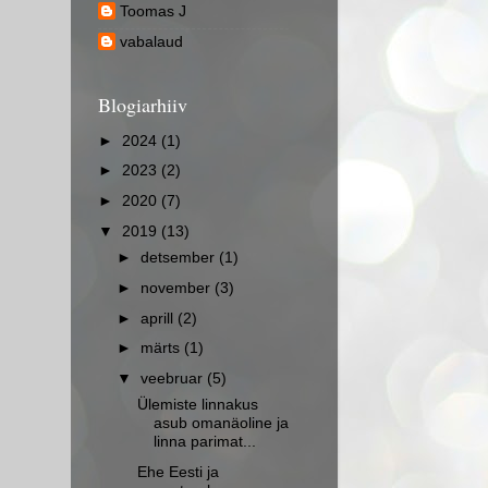
Toomas J
vabalaud
Blogiarhiiv
►
2024
(1)
►
2023
(2)
►
2020
(7)
▼
2019
(13)
►
detsember
(1)
►
november
(3)
►
aprill
(2)
►
märts
(1)
▼
veebruar
(5)
Ülemiste linnakus
asub omanäoline ja
linna parimat...
Ehe Eesti ja