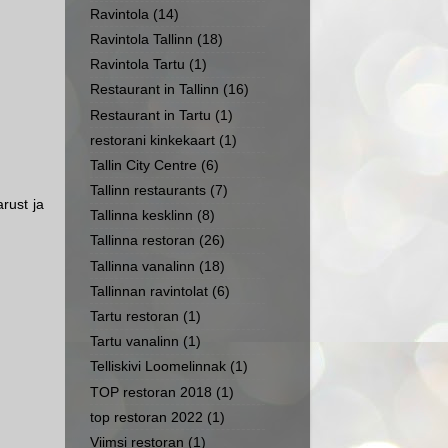
Ravintola
(14)
Ravintola Tallinn
(18)
Ravintola Tartu
(1)
Restaurant in Tallinn
(16)
Restaurant in Tartu
(1)
restorani kinkekaart
(1)
Tallin City Centre
(6)
Tallinn restaurants
(7)
rust ja
Tallinna kesklinn
(8)
Tallinna restoran
(26)
Tallinna vanalinn
(18)
Tallinnan ravintolat
(6)
Tartu restoran
(1)
Tartu vanalinn
(1)
Telliskivi Loomelinnak
(1)
TOP restoran 2018
(1)
top restoran 2022
(1)
Viimsi restoran
(1)