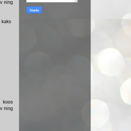
v ning
s kaks
s koos
v ning