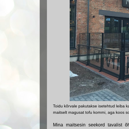
Toidu kõrvale pakutakse isetehtud leiba k
maitselt magusat tofu kommi, aga koos s
Mina maitsesin seekord tavalist õ