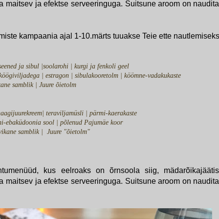
ga maitsev ja efektse serveeringuga. Suitsune aroom on naudita
iste kampaania ajal 1-10.märts tuuakse Teie ette nautlemisek
ened ja sibul |soolarohi | kurgi ja fenkoli geel
öögiviljadega | estragon | sibulakooretolm | köömne-vadakukaste
kane samblik | Juure õietolm
naagijuurekreem| teraviljamüsli | pärmi-kaerakaste
uni-ebaküdoonia sool | põlenud Pajumäe koor
vikane samblik | Juure "õietolm"
htumenüüd, kus eelroaks on õrnsoola siig, mädarõikajääti
ga maitsev ja efektse serveeringuga. Suitsune aroom on naudita