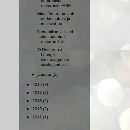
neutraalsus
restoranis FARM
Viimsi Äritare peidab
endas hubast ja
maitsvat res...
Romantiline ja "oled
alati oodatud"
restoran Talli...
IO Restoran &
Lounge -
ekstravagantse
sisekujundus...
►
jaanuar
(1)
►
2018
(9)
►
2017
(7)
►
2016
(2)
►
2015
(2)
►
2011
(1)