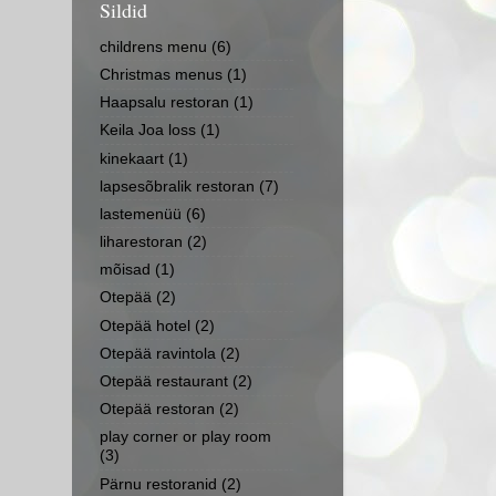
Sildid
childrens menu
(6)
Christmas menus
(1)
Haapsalu restoran
(1)
Keila Joa loss
(1)
kinekaart
(1)
lapsesõbralik restoran
(7)
lastemenüü
(6)
liharestoran
(2)
mõisad
(1)
Otepää
(2)
Otepää hotel
(2)
Otepää ravintola
(2)
Otepää restaurant
(2)
Otepää restoran
(2)
play corner or play room
(3)
Pärnu restoranid
(2)