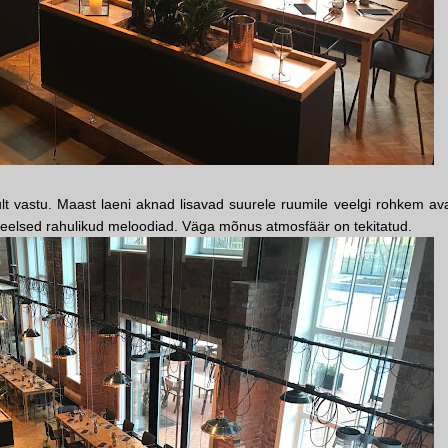
lt vastu. Maast laeni aknad lisavad suurele ruumile veelgi rohkem ava
 keelsed rahulikud meloodiad. Väga mõnus atmosfäär on tekitatud.