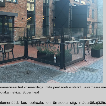
aramelliseeritud võimäärdega, mille peal soolakristallid. Leivamääre m
oolaka mekiga. Super hea!
htumenüüd, kus eelroaks on õrnsoola siig, mädarõikajääti