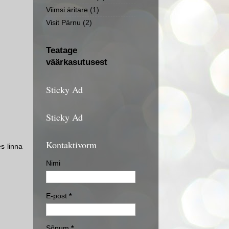
Viimsi äritare
(1)
Visit Pärnu
(2)
Teatage
väärkasutusest
Sticky Ad
Sticky Ad
Kontaktivorm
s linna
Nimi
E-post
*
Sõnum
*