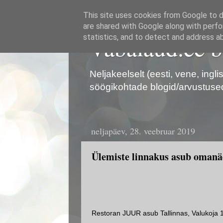
This site uses cookies from Google to de
are shared with Google along with perfo
Vabalaud.ee b
statistics, and to detect and address a
Neljakeelselt (eesti, vene, ingl
söögikohtade blogid/arvustuse
neljapäev, 28. veebruar 2019
Ülemiste linnakus asub omanä
Restoran JUUR asub Tallinnas, Valukoja 10