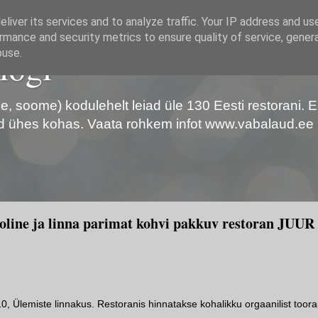
liver its services and to analyze traffic. Your IP address and us
rmance and security metrics to ensure quality of service, gene
logi
buse.
ise, soome) kodulehelt leiad üle 130 Eesti restorani.
d ühes kohas. Vaata rohkem infot www.vabalaud.ee
oline ja linna parimat kohvi pakkuv restoran JUUR
, Ülemiste linnakus. Restoranis hinnatakse kohalikku orgaanilist toora