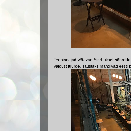
Teenindajad võtavad Sind uksel sõbraliku
valgust juurde. Taustaks mängivad eesti