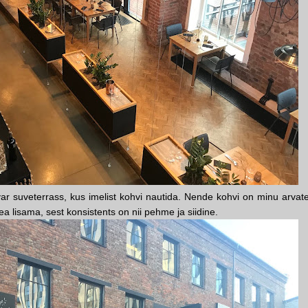
r suveterrass, kus imelist kohvi nautida. Nende kohvi on minu arvate
a lisama, sest konsistents on nii pehme ja siidine.