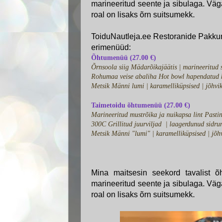
marineeritud seente ja sibulaga. Vä
roal on lisaks õrn suitsumekk.
ToiduNautleja.ee Restoranide Pakkum
erimenüüd:
Õhtumenüü (27.00 €)
Õrnsoola siig Mädarõikajäätis | marineeritud se
Rohumaa veise abaliha Hot bowl hapendatud k
Metsik Männi lumi | karamelliküpsised | jõhvi
Taimetoidu õhtumenüü (27.00 €)
Marineeritud mustrõika ja nuikapsa lint Pasti
300C Grillitud juurviljad | laagerdunud sidr
Metsik Männi "lumi" | karamelliküpsised | jõh
Mina maitsesin seekord tavalist õ
marineeritud seente ja sibulaga. Vä
roal on lisaks õrn suitsumekk.