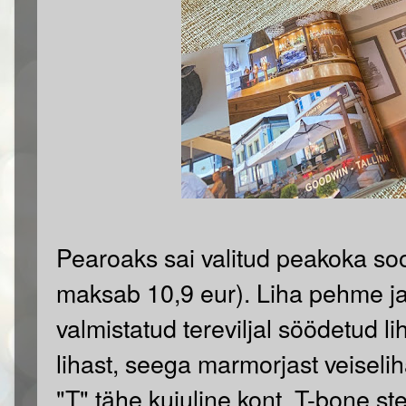
Pearoaks sai valitud peakoka soo
maksab 10,9 eur). Liha pehme ja
valmistatud tereviljal söödetud lih
lihast, seega marmorjast veiselih
"T" tähe kujuline kont. T-bone ste