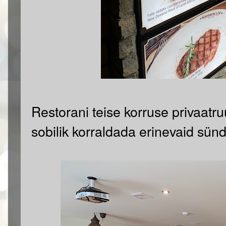
Restorani teise korruse privaatr
sobilik korraldada erinevaid sün