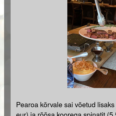
Pearoa kõrvale sai võetud lisaks 
eur) ja rõõsa koorega spinatit (5