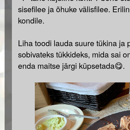
sisefilee ja õhuke välisfilee. Eri
kondile.
Liha toodi lauda suure tükina ja
sobivateks tükkideks, mida sai o
enda maitse järgi küpsetada😋.