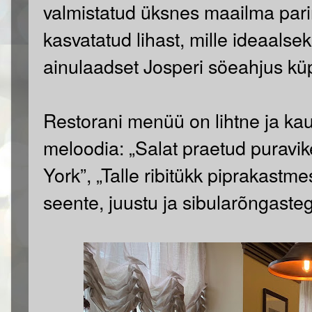
valmistatud üksnes maailma pari
kasvatatud lihast, mille ideaals
ainulaadset Josperi söeahjus kü
Restorani menüü on lihtne ja ka
meloodia: „Salat praetud puravike
York”, „Talle ribitükk piprakast
seente, juustu ja sibularõngaste