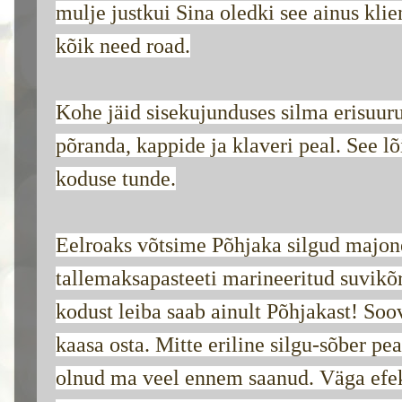
mulje justkui Sina oledki see ainus klie
kõik need road.
Kohe jäid sisekujunduses silma erisuur
põranda, kappide ja klaveri peal. See lõ
koduse tunde.
Eelroaks võtsime Põhjaka silgud majone
tallemaksapasteeti marineeritud suvikõrv
kodust leiba saab ainult Põhjakast! Soo
kaasa osta. Mitte eriline silgu-sõber pe
olnud ma veel ennem saanud. Väga efekt