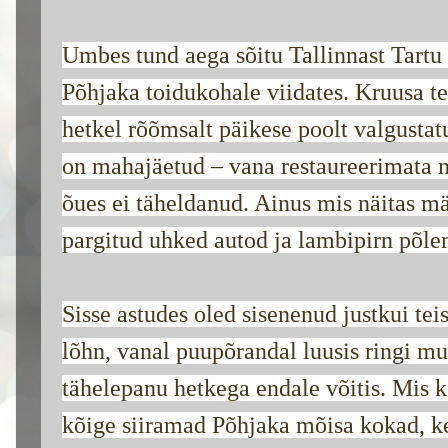
Umbes tund aega sõitu Tallinnast Tartu p
Põhjaka toidukohale viidates. Kruusa te
hetkel rõõmsalt päikese poolt valgustat
on mahajäetud – vana restaureerimata m
õues ei täheldanud. Ainus mis näitas mä
pargitud uhked autod ja lambipirn põle
Sisse astudes oled sisenenud justkui te
lõhn, vanal puupõrandal luusis ringi mus
tähelepanu hetkega endale võitis. Mis 
kõige siiramad Põhjaka mõisa kokad, k