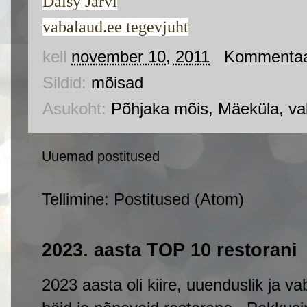
Daisy Järvi
vabalaud.ee tegevjuht
kell
november 10, 2011
Kommentaar
Sildid:
mõisad
Asukoht:
Põhjaka mõis, Mäeküla, val
Uuemad postitused
Tellimine:
Postitused (Atom)
2023. aasta TOP 10 restorani
2023 aasta oli kiire, uuenduslik ja v