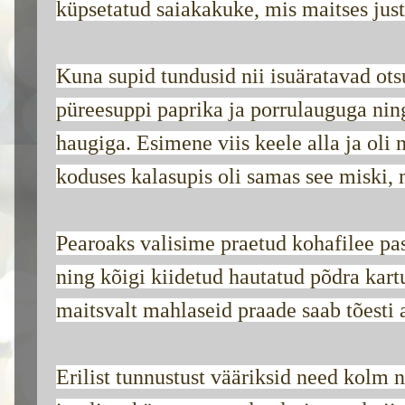
küpsetatud saiakakuke, mis maitses just 
Kuna supid tundusid nii isuäratavad ots
püreesuppi paprika ja porrulauguga nin
haugiga. Esimene viis keele alla ja oli
koduses kalasupis oli samas see miski, 
Pearoaks valisime praetud kohafilee pa
ning kõigi kiidetud hautatud põdra kart
maitsvalt mahlaseid praade saab tõesti 
Erilist tunnustust vääriksid need kolm no