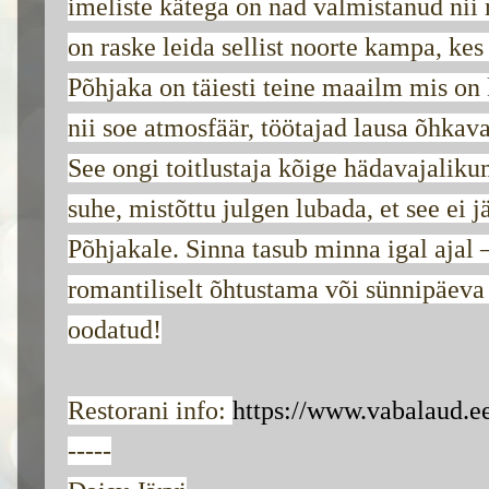
imeliste kätega on nad valmistanud nii
on raske leida sellist noorte kampa, ke
Põhjaka on täiesti teine maailm mis on k
nii soe atmosfäär, töötajad lausa õhkav
See ongi toitlustaja kõige hädavajaliku
suhe, mistõttu julgen lubada, et see ei
Põhjakale. Sinna tasub minna igal ajal
romantiliselt õhtustama või sünnipäeva
oodatud!
Restorani info:
https://www.vabalaud.ee
-----