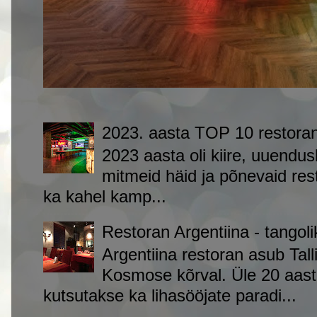
2023. aasta TOP 10 restoran
2023 aasta oli kiire, uuendus
mitmeid häid ja põnevaid re
ka kahel kamp...
Restoran Argentiina - tangoli
Argentiina restoran asub Tal
Kosmose kõrval. Üle 20 aast
kutsutakse ka lihasööjate paradi...