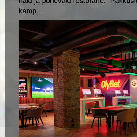
häid ja põnevaid restorane. Pakkusi
kamp...