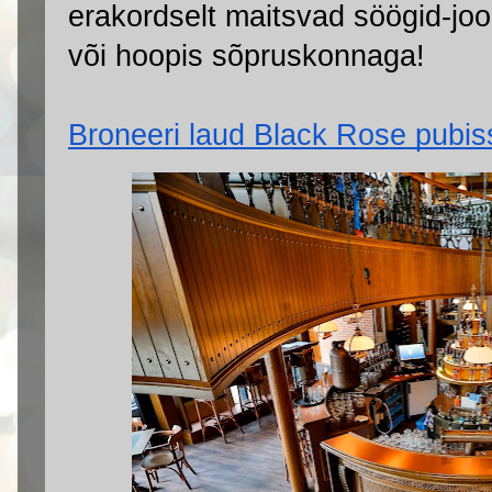
erakordselt maitsvad söögid-joog
või hoopis sõpruskonnaga!
Broneeri laud Black Rose pubis