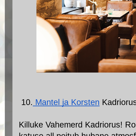
 10.
 Mantel ja Korsten
 Kadrioru
Killuke Vahemerd Kadriorus! Roh
katuse all peitub hubane atmosf