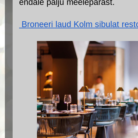
endale palju meelepärast.
 Broneeri laud Kolm sibulat resto