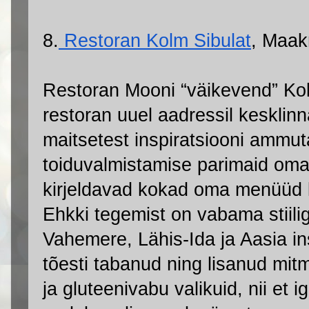
8.
 Restoran Kolm Sibulat
, Maakr
Restoran Mooni “väikevend” Kol
restoran uuel aadressil kesklinn
maitsetest inspiratsiooni ammuta
toiduvalmistamise parimaid oma
kirjeldavad kokad oma menüüd k
Ehkki tegemist on vabama stiili
Vahemere, Lähis-Ida ja Aasia in
tõesti tabanud ning lisanud mitme
ja gluteenivabu valikuid, nii et ig