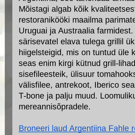
Mõistagi algab kõik kvaliteetsest
restoranikööki maailma parimates
Uruguai ja Austraalia farmidest. 
särisevatel elava tulega grillil ü
hiigelsteigid, mis on tuntud üle 
seas enim kirgi kütnud grill-lih
sisefileesteik, ülisuur tomahooks
välisfilee, antrekoot, Iberico se
T-bone ja palju muud. Loomulik
mereannisõpradele.
Broneeri laud Argentiina Fahle re