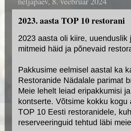
neljapäev, 8. veebruar 2024
2023. aasta TOP 10 restorani
2023 aasta oli kiire, uuenduslik 
mitmeid häid ja põnevaid restor
Pakkusime eelmisel aastal ka k
Restoranide Nädalale parimat b
Meie lehelt leiad eripakkumisi j
kontserte. Võtsime kokku kogu a
TOP 10 Eesti restoranidele, ku
reserveeringuid tehtud läbi mei