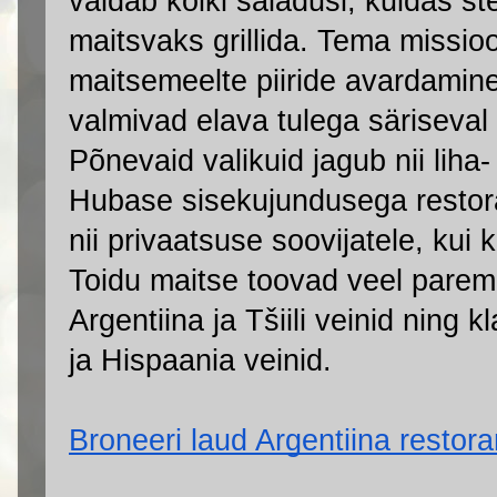
valdab kõiki saladusi, kuidas ste
maitsvaks grillida. Tema missioo
maitsemeelte piiride avardamine
valmivad elava tulega säriseval gr
Põnevaid valikuid jagub nii liha
Hubase sisekujundusega restor
nii privaatsuse soovijatele, kui
Toidu maitse toovad veel paremini
Argentiina ja Tšiili veinid ning k
ja Hispaania veinid.
Broneeri laud Argentiina restorani