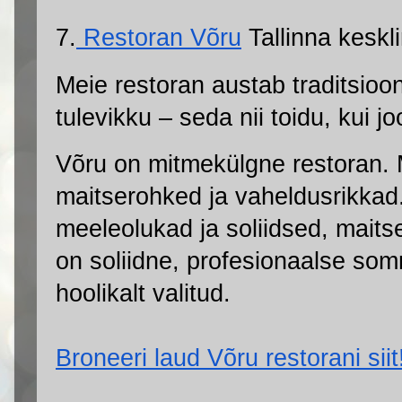
7.
 Restoran Võru
 Tallinna keskl
Meie restoran austab traditsioon
tulevikku – seda nii toidu, kui j
Võru on mitmekülgne restoran. Me
maitserohked ja vaheldusrikkad
meeleolukad ja soliidsed, maitse
on soliidne, profesionaalse som
hoolikalt valitud.
Broneeri laud Võru restorani siit