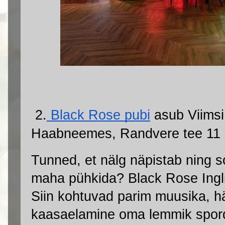
 2.
 Black Rose pubi
 asub Viims
Haabneemes, Randvere tee 11
Tunned, et nälg näpistab ning s
maha pühkida? Black Rose Inglis
Siin kohtuvad parim muusika, h
kaasaelamine oma lemmik spord