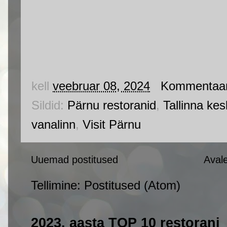
kell
veebruar 08, 2024
Kommentaar
Sildid:
Pärnu restoranid
,
Tallinna kes
vanalinn
,
Visit Pärnu
Uuemad postitused
Aval
Tellimine:
Postitused (Atom)
2023. aasta TOP 10 restorani