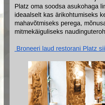
Platz oma soodsa asukohaga linn
ideaalselt kas ärikohtumiseks kes
mahavõtmiseks perega, mõnusak
mitmekäiguliseks naudingutero
 Broneeri laud restorani Platz sii