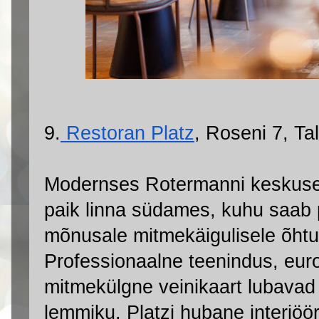
9.
 Restoran Platz
, Roseni 7, Tal
Modernses Rotermanni keskuses
paik linna südames, kuhu saab põi
mõnusale mitmekäigulisele õhtu
Professionaalne teenindus, euro
mitmekülgne veinikaart lubavad l
lemmiku. Platzi hubane interjöör k