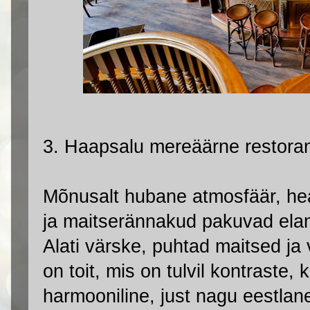
3. Haapsalu mereäärne restora
Mõnusalt hubane atmosfäär, hea
ja maitserännakud pakuvad elam
Alati värske, puhtad maitsed ja 
on toit, mis on tulvil kontraste, 
harmooniline, just nagu eestlane