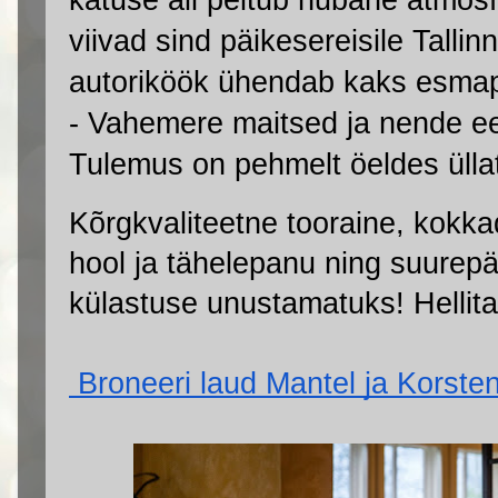
viivad sind päikesereisile Talli
autoriköök ühendab kaks esmapil
- Vahemere maitsed ja nende eest
Tulemus on pehmelt öeldes ülla
Kõrgkvaliteetne tooraine, kokkad
hool ja tähelepanu ning suurepä
külastuse unustamatuks! Hellita
 Broneeri laud Mantel ja Korsten 