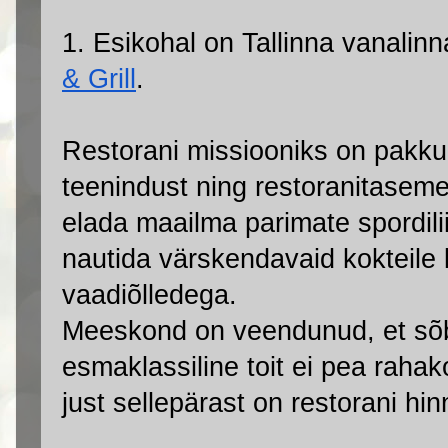
1. Esikohal on Tallinna vanalin
& Grill
.
Restorani missiooniks on pakku
teenindust ning restoranitaseme
elada maailma parimate spordili
nautida värskendavaid kokteile 
vaadiõlledega.
Meeskond on veendunud, et sõbr
esmaklassiline toit ei pea rahak
just sellepärast on restorani hi