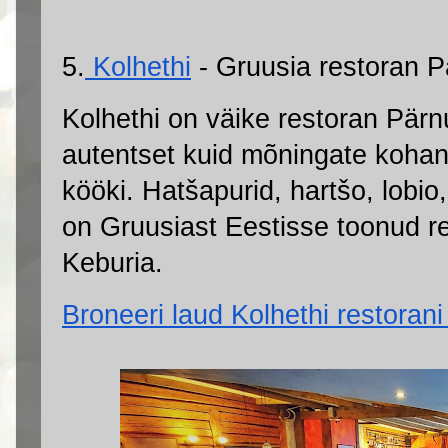
5.
 Kolhethi
 - Gruusia restoran 
Kolhethi on väike restoran Pärn
autentset kuid mõningate kohan
kööki. 
Hatšapurid, hartšo, lobio,
on Gruusiast Eestisse toonud r
Keburia.
Broneeri laud Kolhethi restorani s